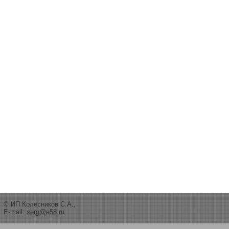
© ИП Колесников С.А.,
E-mail:
serg@e58.ru