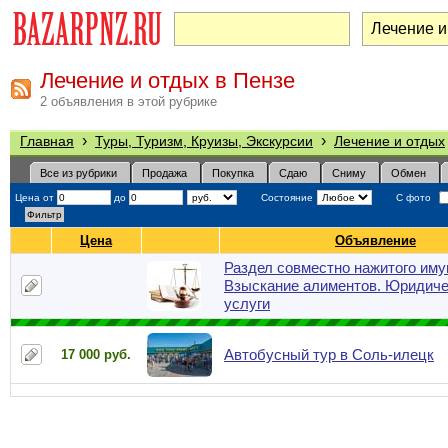
Лечение и отдых в Пензе
2 объявления в этой рубрике
›
›
Главная
Туры, Туризм, Круизы, Экскурсии
Лечение и отдых
Все из рубрики
Продажа
Покупка
Сдаю
Сниму
Обмен
Цена от
до
Состояние
С фото
Цена
Объявление
Раздел совместно нажитого иму
Взыскание алиментов. Юридиче
услуги
Автобусный тур в Соль-илецк
17 000 руб.