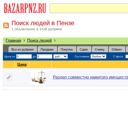
Поиск людей в Пензе
1 объявление в этой рубрике
›
›
Главная
Поиск людей
Все из рубрики
Продажа
Покупка
Сдаю
Сниму
Обмен
Цена от
до
Состояние
С фото
Цена
Раздел совместно нажитого имуществ