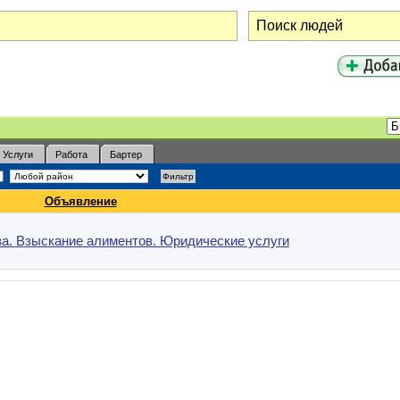
Услуги
Работа
Бартер
Объявление
а. Взыскание алиментов. Юридические услуги