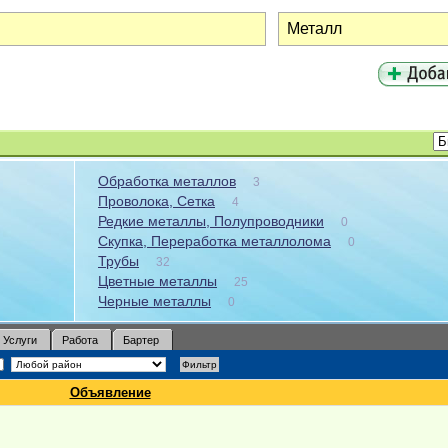
Обработка металлов
3
Проволока, Сетка
4
Редкие металлы, Полупроводники
0
Скупка, Переработка металлолома
0
Трубы
32
Цветные металлы
25
Черные металлы
0
Услуги
Работа
Бартер
Объявление