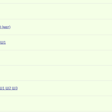
 (мат)
 Ш1
 Ш1 Ш2 Ш3