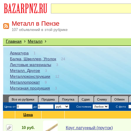
Металл в Пензе
107 объявлений в этой рубрике
›
›
Главная
Металл
Арматура
1
Балка, Швеллер, Уголок
24
Листовые материалы
3
Металл. Другое
3
Металлоконструкции
12
Металлопрокат
9
Метизная продукция
3
Все из рубрики
Продажа
Покупка
Сдаю
Сниму
Обмен
Цена от
до
Состояние
С фото
Цена
Круг латунный (пруток)
10 руб.