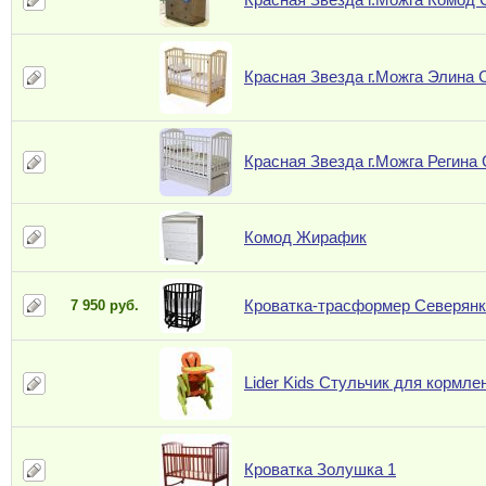
Красная Звезда г.Можга Элина 
Красная Звезда г.Можга Регина
Комод Жирафик
Кроватка-трасформер Северянк
7 950 руб.
Lider Kids Стульчик для кормл
Кроватка Золушка 1