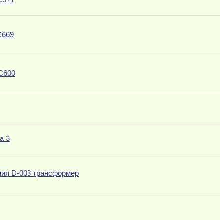
С669
 С600
а 3
ения D-008 трансформер