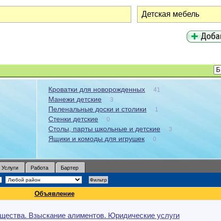
Кроватки для новорожденных
41
Манежи детские
3
Пеленальные доски и столики
1
Стенки детские
0
Столы, парты школьные и детские
3
Ящики и комоды для игрушек
0
Услуги
Работа
Бартер
Объявление
ущества. Взыскание алиментов. Юридические услуги