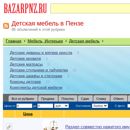
Детская мебель в Пензе
86 объявлений в этой рубрике
›
›
›
Главная
Мебель, Интерьер
Детская мебель
Детские диваны и мягкие кресла
0
Детские кровати
1
Детские матрасы
0
Детские стульчики и табуретки
21
Детские шкафы и стеллажи
2
Комоды детские
12
Комплекты детской мебели
1
Все из рубрики
Продажа
Покупка
Сдаю
Сниму
Обмен
Цена от
до
Состояние
С фото
Цена
Раздел совместно нажитого им