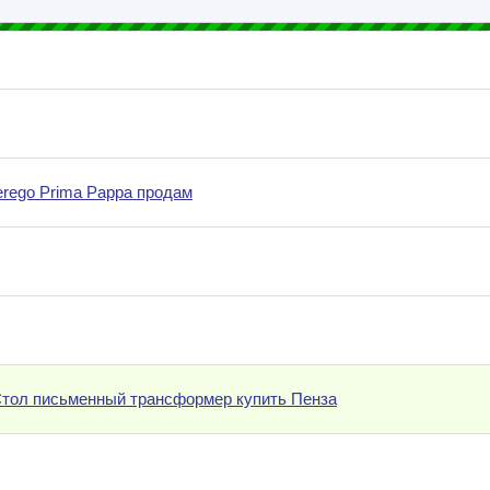
rego Prima Pappa продам
 Стол письменный трансформер купить Пенза