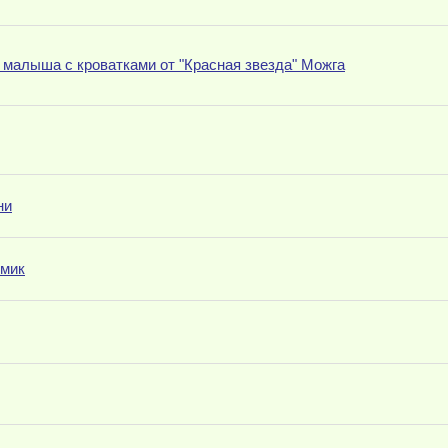
 малыша с кроватками от "Красная звезда" Можга
ни
смик