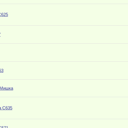
С625
7
63
 Мишка
а C635
С571