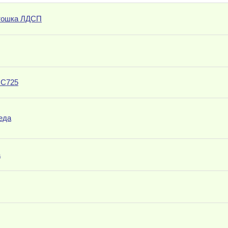
итошка ЛДСП
 С725
еда
a