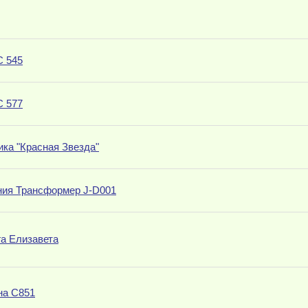
С 545
С 577
ка "Красная Звезда"
ения Трансформер J-D001
га Елизавета
на С851