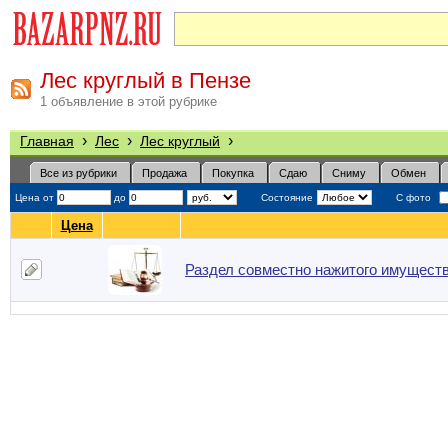
Лес круглый в Пензе
1 объявление в этой рубрике
›
›
›
Главная
Лес
Лес круглый
Все из рубрики
Продажа
Покупка
Сдаю
Сниму
Обмен
Цена от
до
Состояние
С фото
Цена
Раздел совместно нажитого имуществ