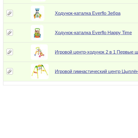
Ходунок-каталка Everflo Зебра
Ходунок-каталка Everflo Happy Time
Игровой центр-ходунок 2 в 1 Первые ш
Игровой гимнастический центр Цыплё