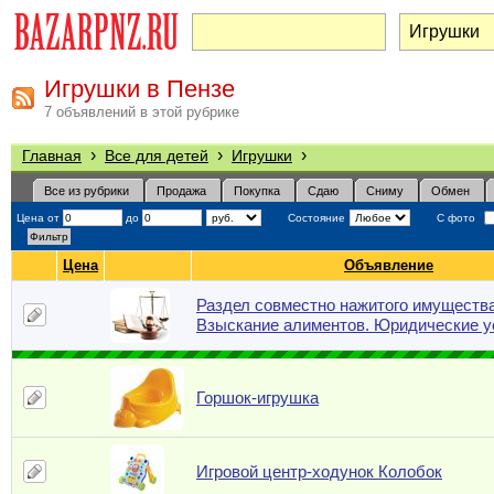
Игрушки в Пензе
7 объявлений в этой рубрике
›
›
›
Главная
Все для детей
Игрушки
Все из рубрики
Продажа
Покупка
Сдаю
Сниму
Обмен
Цена от
до
Состояние
С фото
Цена
Объявление
Раздел совместно нажитого имущества
Взыскание алиментов. Юридические у
Горшок-игрушка
Игровой центр-ходунок Колобок