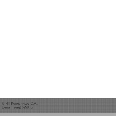
© ИП Колесников С.А.,
E-mail:
serg@e58.ru