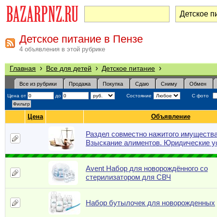
Детское питание в Пензе
4 объявления в этой рубрике
›
›
›
Главная
Все для детей
Детское питание
Все из рубрики
Продажа
Покупка
Сдаю
Сниму
Обмен
Цена от
до
Состояние
С фото
Цена
Объявление
Раздел совместно нажитого имущества
Взыскание алиментов. Юридические у
Avent Набор для новорождённого со
стерилизатором для СВЧ
Набор бутылочек для новорожденных