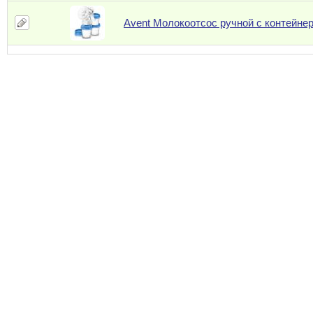
Avent Молокоотсос ручной с контейне