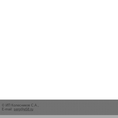
© ИП Колесников С.А.,
E-mail:
serg@e58.ru