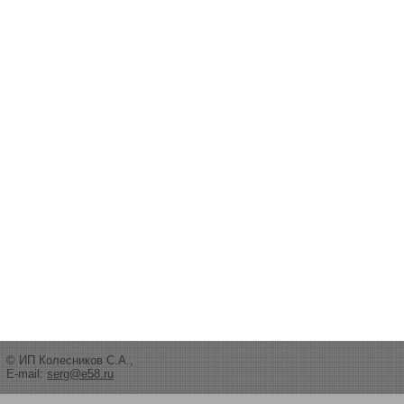
© ИП Колесников С.А.,
E-mail:
serg@e58.ru