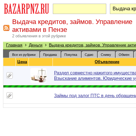
Выдача кредитов, займов. Управление
активами в Пензе
2 объявления в этой рубрике
›
›
Главная
Деньги
Выдача кредитов, займов. Управление акт
Все из рубрики
Продажа
Покупка
Сдаю
Сниму
Обмен
Цена
Объявление
Раздел совместно нажитого имущества
Взыскание алиментов. Юридические у
Займы под залог ПТС в день обращен