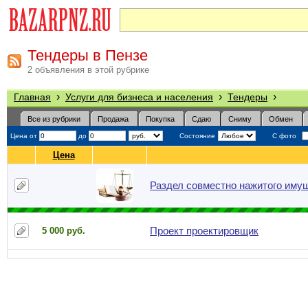
Тендеры в Пензе
2 объявления в этой рубрике
›
›
›
Главная
Услуги для бизнеса и населения
Тендеры
Все из рубрики
Продажа
Покупка
Сдаю
Сниму
Обмен
Цена от
до
Состояние
С фото
Цена
Раздел совместно нажитого иму
Проект проектировщик
5 000 руб.