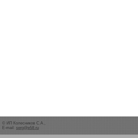
© ИП Колесников С.А.,
E-mail:
serg@e58.ru