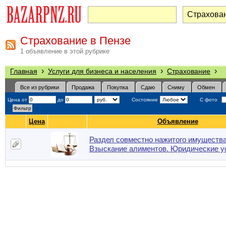
Страхование в Пензе
1 объявление в этой рубрике
›
›
›
Главная
Услуги для бизнеса и населения
Страхование
Все из рубрики
Продажа
Покупка
Сдаю
Сниму
Обмен
Цена от
до
Состояние
С фото
Цена
Объявление
Раздел совместно нажитого имущества
Взыскание алиментов. Юридические у