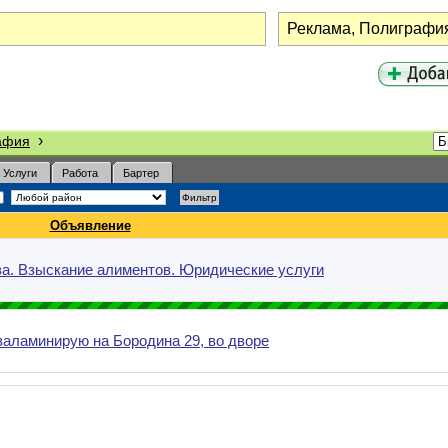
›
афия
Услуги
Работа
Бартер
Объявление
а. Взыскание алиментов. Юридические услуги
заламинирую на Бородина 29, во дворе