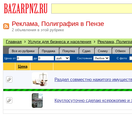
Реклама, Полиграфия в Пензе
2 объявления в этой рубрике
›
›
Главная
Услуги для бизнеса и населения
Реклама, Полигр
Все из рубрики
Продажа
Покупка
Сдаю
Сниму
Обмен
Цена от
до
Состояние
С фото
Цена
Раздел совместно нажитого имуществ
Круглосуточно сделаю ксерокопию и 