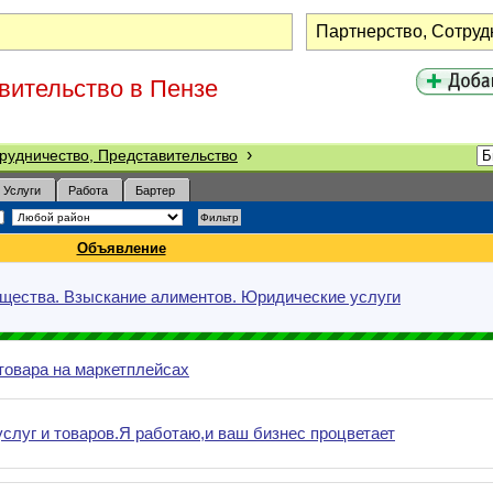
вительство в Пензе
›
рудничество, Представительство
Услуги
Работа
Бартер
Объявление
ущества. Взыскание алиментов. Юридические услуги
товара на маркетплейсах
луг и товаров.Я работаю,и ваш бизнес процветает