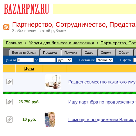
Партнерство, Сотрудничество, Предста
3 объявления в этой рубрике
›
›
Главная
Услуги для бизнеса и населения
Партнерство, Сот
Все из рубрики
Продажа
Покупка
Сдаю
Сниму
Обмен
Цена от
до
Состояние
С фото
Цена
Раздел совместно нажитого им
Ищу партнёра по продвижению 
23 750 руб.
Помощь в продвижении Ваших ус
10 руб.