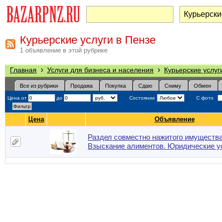
Курьерские услуги в Пензе
1 объявление в этой рубрике
›
›
Главная
Услуги для бизнеса и населения
Курьерские услуг
Все из рубрики
Продажа
Покупка
Сдаю
Сниму
Обмен
Цена от
до
Состояние
С фото
Цена
Объявление
Раздел совместно нажитого имущества
Взыскание алиментов. Юридические у