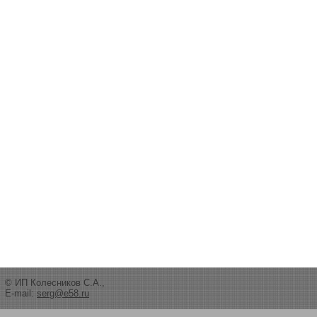
© ИП Колесников С.А.,
E-mail:
serg@e58.ru