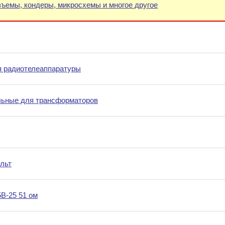
зъемы, кондеры, микросхемы и многое другое
 радиотелеаппаратуры
льные для трансформаторов
ольт
В-25 51 ом