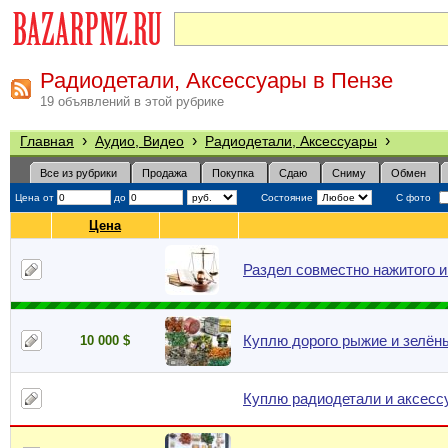
Радиодетали, Аксессуары в Пензе
19 объявлений в этой рубрике
›
›
›
Главная
Аудио, Видео
Радиодетали, Аксессуары
Все из рубрики
Продажа
Покупка
Сдаю
Сниму
Обмен
Цена от
до
Состояние
С фото
Цена
Раздел совместно нажитого 
Куплю дорого рыжие и зелён
10 000 $
Куплю радиодетали и аксесс