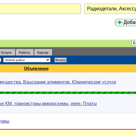
Услуги
Работа
Бартер
Объявление
имущества. Взыскание алиментов. Юридические услуги
ые КМ, транзисторы,микросхемы, реле. Платы
уары