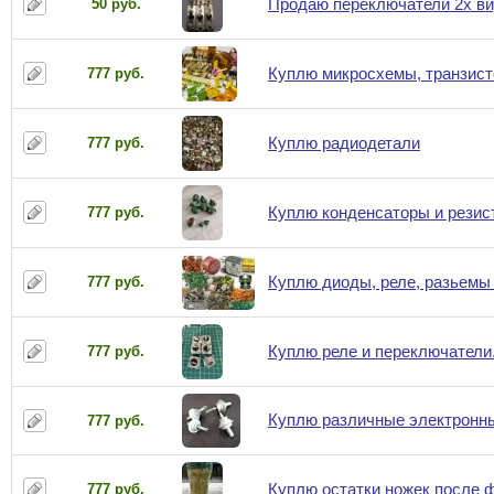
Продаю переключатели 2х в
50 руб.
Куплю микросхемы, транзисто
777 руб.
Куплю радиодетали
777 руб.
Куплю конденсаторы и резис
777 руб.
Куплю диоды, реле, разьемы 
777 руб.
Куплю реле и переключатели.
777 руб.
Куплю различные электронн
777 руб.
Куплю остатки ножек после 
777 руб.