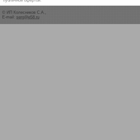
публичной офертой.
© ИП Колесников С.А.,
E-mail:
serg@e58.ru