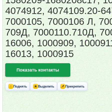
1580209-1680208с17, 1
4074912, 4074109.20-64
7000105, 7000106 Л, 70
709Д, 7000110.710Д, 70
16006, 1000909, 100091
16013, 1000915
Показать контакты
↑
★
📌
Поднять
Выделить
Прикрепить