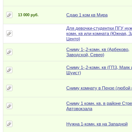
Сдаю 1 ком кв Мира
13 000 руб.
Для девочки-студентки ПГУ нуж
комн. кв или комната (Южная, З
Центр)
Сниму 1-,2-комн. кв (Арбеково,
Заводской, Север)
Сниму 1-,2-комн. кв (ГПЗ, Маяк
Шуист)
Сниму комнату в Пензе (любой 
Сниму 1 комн. кв. в районе Стр
Автовокзала
Нужна 1-комн. кв на Западной