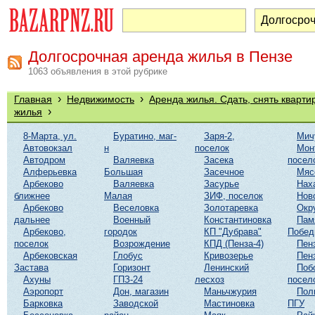
Долгосрочная аренда жилья в Пензе
1063 объявления в этой рубрике
›
›
Главная
Недвижимость
Аренда жилья. Сдать, снять кварти
›
жилья
8-Марта, ул.
Буратино, маг-
Заря-2,
Мич
Автовокзал
н
поселок
Мон
Автодром
Валяевка
Засека
посел
Алферьевка
Большая
Засечное
Мяс
Арбеково
Валяевка
Засурье
Нах
ближнее
Малая
ЗИФ, поселок
Нов
Арбеково
Веселовка
Золотаревка
Окр
дальнее
Военный
Константиновка
Пам
Арбеково,
городок
КП "Дубрава"
Побе
поселок
Возрождение
КПД (Пенза-4)
Пен
Арбековская
Глобус
Кривозерье
Пен
Застава
Горизонт
Ленинский
Поб
Ахуны
ГПЗ-24
лесхоз
посел
Аэропорт
Дон, магазин
Маньчжурия
Пол
Барковка
Заводской
Мастиновка
ПГУ