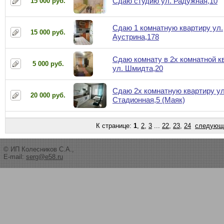
Сдаю студию ул. Радужная,10
15 000 руб.
Сдаю 1 комнатную квартиру ул.
15 000 руб.
Аустрина,178
Сдаю комнату в 2х комнатной к
5 000 руб.
ул. Шмидта,20
Сдаю 2х комнатную квартиру ул
20 000 руб.
Стадионная,5 (Маяк)
К странице:
1
,
2
,
3
...
22
,
23
,
24
следующ
© ИП Колесников С.А.,
E-mail:
serg@e58.ru