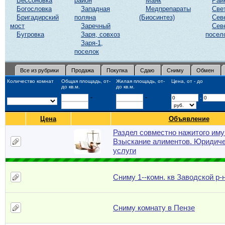
Бессоновка
район
Маяк
Рай
Богословка
Западная
Медпрепараты
Све
Бригадирский
поляна
(Биосинтез)
Сев
мост
Заречный
Сев
Бугровка
Заря, совхоз
посел
Заря-1,
поселок
Все из рубрики
Продажа
Покупка
Сдаю
Сниму
Обмен
Количество комнат
Общая площадь, от-
Жилая площадь, от-
Цена, от - до
до кв.м.
до кв.м.
-
-
-
Цена
Объявление
Раздел совместно нажитого им
Взыскание алиментов. Юридич
услуги
Сниму 1--комн. кв Заводской р-
Сниму комнату в Пензе