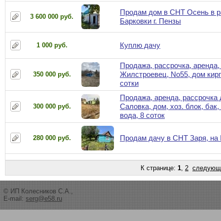
Продам дом в СНТ Осень в р
3 600 000 руб.
Барковки г. Пензы
Куплю дачу
1 000 руб.
Продажа, рассрочка, аренда, 
Жилстроевец, No55, дом кирп
350 000 руб.
сотки
Продажа, аренда, рассрочка 
Саловка, дом, хоз. блок, бак, 
300 000 руб.
вода, 8 соток
Продам дачу в СНТ Заря, на
280 000 руб.
К странице:
1
,
2
следующ
© ИП Колесников С.А.,
E-mail:
serg@e58.ru