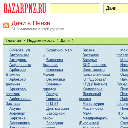
Дачи в Пензе
51 объявление в этой рубрике
›
›
›
Главная
Недвижимость
Дачи
8-Марта, ул.
Буратино, маг-
Засека
Мон
Автовокзал
н
Засечное
посел
Автодром
Валяевка
Засурье
Мяс
Алферьевка
Большая
ЗИФ, поселок
Нах
Арбеково
Валяевка
Золотаревка
Нов
ближнее
Малая
Константиновка
Окр
Арбеково
Веселовка
КП "Дубрава"
Пам
дальнее
Военный
КПД (Пенза-4)
Побед
Арбеково,
городок
Кривозерье
Пенз
поселок
Глобус
Ленинский
Пенз
Арбековская
Горизонт
лесхоз
Поб
Застава
ГПЗ-24
Маньчжурия
посел
Ахуны
Дон, магазин
Мастиновка
Пол
Аэропорт
Заводской
Маяк
ПГУ
Барковка
район
Медпрепараты
Рай
Бессоновка
Западная
(Биосинтез)
Све
Богословка
поляна
Мичурино
Сев