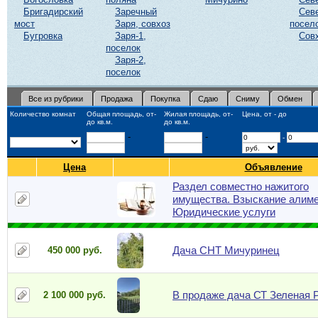
Бригадирский
Заречный
Сев
мост
Заря, совхоз
посел
Бугровка
Заря-1,
Сов
поселок
Заря-2,
поселок
Все из рубрики
Продажа
Покупка
Сдаю
Сниму
Обмен
Количество комнат
Общая площадь, от-
Жилая площадь, от-
Цена, от - до
до кв.м.
до кв.м.
-
-
-
Цена
Объявление
Раздел совместно нажитого
имущества. Взыскание алиме
Юридические услуги
Дача СНТ Мичуринец
450 000 руб.
В продаже дача СТ Зеленая 
2 100 000 руб.