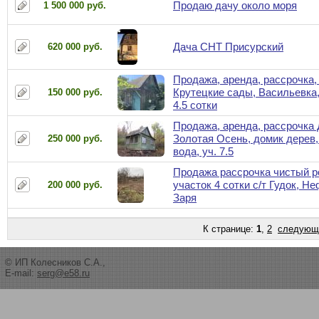
Продаю дачу около моря
1 500 000 руб.
Дача СНТ Присурский
620 000 руб.
Продажа, аренда, рассрочка,
Крутецкие сады, Васильевка,
150 000 руб.
4.5 сотки
Продажа, аренда, рассрочка
Золотая Осень, домик дерев, 
250 000 руб.
вода, уч. 7.5
Продажа рассрочка чистый 
участок 4 сотки с/т Гудок, Не
200 000 руб.
Заря
К странице:
1
,
2
следующ
© ИП Колесников С.А.,
E-mail:
serg@e58.ru