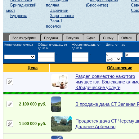
Бригадирский
поляна
(Биосинтез)
Сев
мост
Заречный
Сов
Бугровка
Заря, совхоз
Заря-1,
поселок
Все из рубрики
Продажа
Покупка
Сдаю
Сниму
Обмен
Количество комнат
Общая площадь, от-
Жилая площадь, от-
Цена, от - до
до кв.м.
до кв.м.
-
-
-
Цена
Объявление
Раздел совместно нажитого
имущества. Взыскание алиме
Юридические услуги
В продаже дача СТ Зеленая 
2 100 000 руб.
Продается дача СТ Черемушк
1 500 000 руб.
Дальнее Арбеково