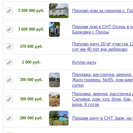
Продаю дом за городом с. Гр
3 200 000 руб.
Продам дом в СНТ Осень в р
3 600 000 руб.
Барковки г. Пензы
Продаю дачу 20 м² участок 1
370 000 руб.
снт им 40 лет вчк арбеково
Куплю дачу
1 000 руб.
Продажа, рассрочка, аренда, 
Жилстроевец, No55, дом кирп
350 000 руб.
сотки
Продажа, аренда, рассрочка 
Саловка, дом, хоз. блок, бак, 
300 000 руб.
вода, 8 соток
Продам дачу в СНТ Заря, на
280 000 руб.