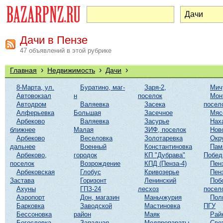
Дачи в Пензе
47 объявлений в этой рубрике
›
›
›
Главная
Недвижимость
Дачи
8-Марта, ул.
Буратино, маг-
Заря-2,
Мич
Автовокзал
н
поселок
Мон
Автодром
Валяевка
Засека
посел
Алферьевка
Большая
Засечное
Мяс
Арбеково
Валяевка
Засурье
Нах
ближнее
Малая
ЗИФ, поселок
Нов
Арбеково
Веселовка
Золотаревка
Окр
дальнее
Военный
Константиновка
Пам
Арбеково,
городок
КП "Дубрава"
Побе
поселок
Возрождение
КПД (Пенза-4)
Пен
Арбековская
Глобус
Кривозерье
Пен
Застава
Горизонт
Ленинский
Поб
Ахуны
ГПЗ-24
лесхоз
посел
Аэропорт
Дон, магазин
Маньчжурия
Пол
Барковка
Заводской
Мастиновка
ПГУ
Бессоновка
район
Маяк
Рай
Богословка
Западная
Медпрепараты
Све