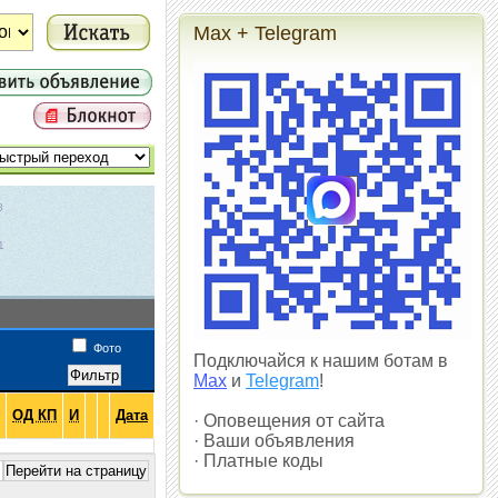
Max + Telegram
3
1
1
Фото
Подключайся к нашим ботам в
Max
и
Telegram
!
ОД КП
И
Дата
· Оповещения от сайта
· Ваши объявления
· Платные коды