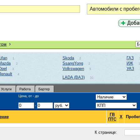
›
гом
Lifan
Skoda
ГАЗ
1
2
Mazda
SsangYong
ИЖ
2
2
Opel
Volkswagen
УАЗ
3
5
Renault
4
LADA (ВАЗ)
31
Услуги
Работа
Бартер
Цена, от - до
-
ГВ
ение
Х
Пробег
ПТС
К странице: