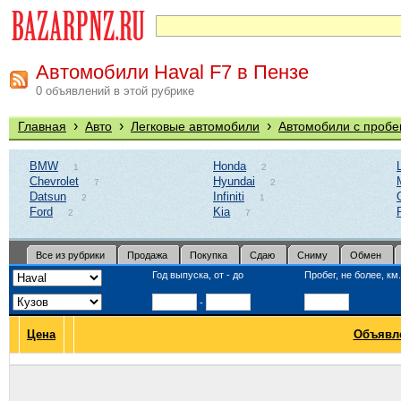
Автомобили Haval F7 в Пензе
0 объявлений в этой рубрике
›
›
›
Главная
Авто
Легковые автомобили
Автомобили с пробе
BMW
Honda
1
2
Chevrolet
Hyundai
7
2
Datsun
Infiniti
2
1
Ford
Kia
2
7
Все из рубрики
Продажа
Покупка
Сдаю
Сниму
Обмен
Год выпуска, от - до
Пробег, не более, км.
-
Цена
Объявл