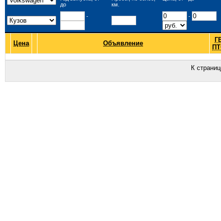
до
км.
-
-
Г
Цена
Объявление
ПТ
К страни