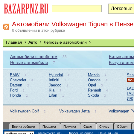
Автомобили Volkswagen Tiguan в Пензе
0 объявлений в этой рубрике
›
›
›
Главная
Авто
Легковые автомобили
Автомобили с пробегом
Битые авто
88
Новые автомобили
Выкуп авто
7
BMW
Hyundai
Mazda
Ssa
1
2
2
Chevrolet
Infiniti
Omoda
Vo
8
1
4
Datsun
Jaecoo
Opel
2
1
3
LAD
Ford
Kia
Renault
2
7
4
ГАЗ
Honda
Lifan
Skoda
2
1
3
ИЖ
Volkswagen Golf
Volkswagen Jetta
Volkswagen P
2
1
Все из рубрики
Продажа
Покупка
Сдаю
Сниму
Обмен
Год выпуска, от -
Пробег, не более,
Цена, от - до