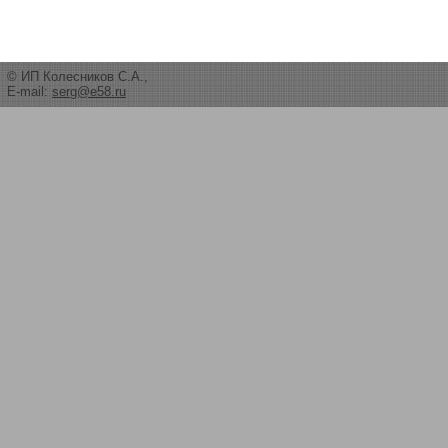
© ИП Колесников С.А.,
E-mail:
serg@e58.ru