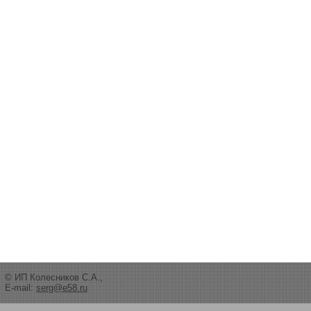
© ИП Колесников С.А.,
E-mail:
serg@e58.ru