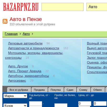
Авто в Пензе
310 объявлений в этой рубрике
›
›
Главная
Авто
Легковые автомобили
Водный тран
96
Автозапчасти и принадлежности
Выкуп автот
162
Мотоциклы, мопеды, квадроциклы,
Грузовой тр
снегоходы
Залог транс
14
Оценка, офо
Авто. Другое
9
Прицепы, ф
Авто. Прокат, Аренда
22
Спецтехник
Автобусы, микроавтобусы
4
Автосервис
29
Все из рубрики
Продажа
Покупка
Сдаю
Сниму
Обмен
Год выпуска, от -
Пробег, не более,
Цена, от - до
до
км.
-
-