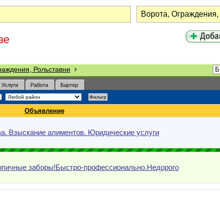
зе
›
раждения, Рольставни
Услуги
Работа
Бартер
Объявление
а. Взыскание алиментов. Юридические услуги
рпичные заборы!Быстро-профессионально.Недорого