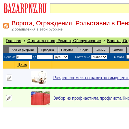
Ворота, Ограждения, Рольставни в Пен
2 объявления в этой рубрике
›
›
Главная
Строительство, Ремонт, Обслуживание
Ворота, Ог
Все из рубрики
Продажа
Покупка
Сдаю
Сниму
Обмен
Цена от
до
Состояние
С фото
Цена
Раздел совместно нажитого имуществ
Забор из профнастила,профлиста!Ки