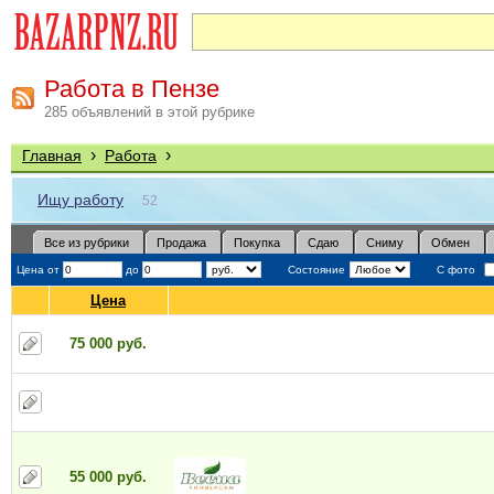
Работа в Пензе
285 объявлений в этой рубрике
›
›
Главная
Работа
Ищу работу
52
Все из рубрики
Продажа
Покупка
Сдаю
Сниму
Обмен
Цена от
до
Состояние
С фото
Цена
75 000 руб.
55 000 руб.