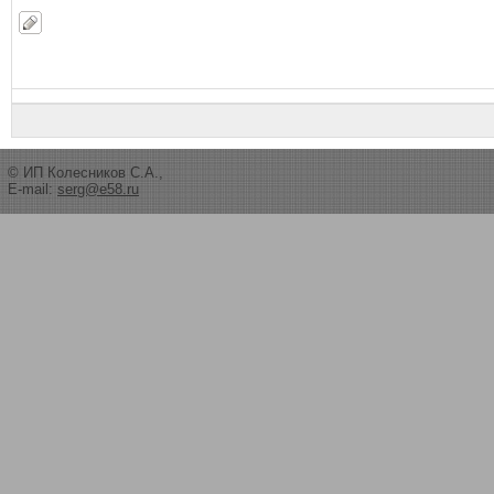
© ИП Колесников С.А.,
E-mail:
serg@e58.ru