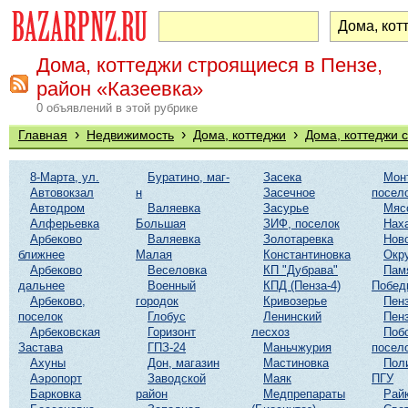
Дома, коттеджи строящиеся в Пензе,
район «Казеевка»
0 объявлений в этой рубрике
›
›
›
Главная
Недвижимость
Дома, коттеджи
Дома, коттеджи 
8-Марта, ул.
Буратино, маг-
Засека
Мон
Автовокзал
н
Засечное
посел
Автодром
Валяевка
Засурье
Мяс
Алферьевка
Большая
ЗИФ, поселок
Нах
Арбеково
Валяевка
Золотаревка
Нов
ближнее
Малая
Константиновка
Окр
Арбеково
Веселовка
КП "Дубрава"
Пам
дальнее
Военный
КПД (Пенза-4)
Побед
Арбеково,
городок
Кривозерье
Пенз
поселок
Глобус
Ленинский
Пенз
Арбековская
Горизонт
лесхоз
Поб
Застава
ГПЗ-24
Маньчжурия
посел
Ахуны
Дон, магазин
Мастиновка
Пол
Аэропорт
Заводской
Маяк
ПГУ
Барковка
район
Медпрепараты
Рай