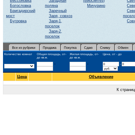
Бессоновка
Западная
(Биосинтез)
Све
Богословка
поляна
Мичурино
Сев
Бригадирский
Заречный
Сев
мост
Заря, совхоз
посел
Бугровка
Заря-1,
Сов
поселок
Заря-2,
поселок
Все из рубрики
Продажа
Покупка
Сдаю
Сниму
Обмен
Количество комнат
Общая площадь, от-
Жилая площадь, от-
Цена, от - до
до кв.м.
до кв.м.
-
-
-
Цена
Объявление
К страни