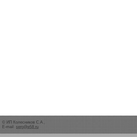
© ИП Колесников С.А.,
E-mail:
serg@e58.ru