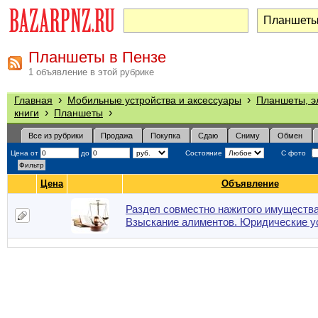
Планшеты в Пензе
1 объявление в этой рубрике
›
›
Главная
Мобильные устройства и аксессуары
Планшеты, э
›
›
книги
Планшеты
Все из рубрики
Продажа
Покупка
Сдаю
Сниму
Обмен
Цена от
до
Состояние
С фото
Цена
Объявление
Раздел совместно нажитого имущества
Взыскание алиментов. Юридические у