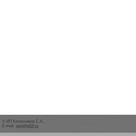
© ИП Колесников С.А.,
E-mail:
serg@e58.ru