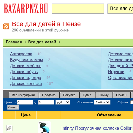
Все для детей в Пензе
296 объявлений в этой рубрике
›
›
Главная
Все для детей
Автокресла
Детские спо
10
Будущим мамам
Детское пит
2
Детская мебель
Для детей. 
»
Детская обувь
Игрушки
2
6
Детская одежда
Организация
46
Детские коляски
107
Все из рубрики
Продажа
Покупка
Сдаю
Сниму
Обмен
Цена от
до
Состояние
С фото
Цена
Объявление
Infinity Прогулочная коляска Colibri