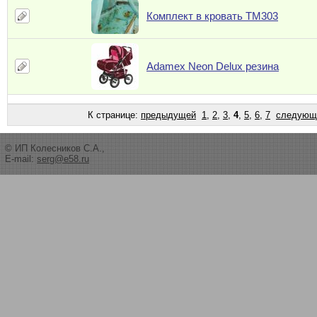
Комплект в кровать ТМ303
Adamex Neon Delux резина
К странице:
предыдущей
1
,
2
,
3
,
4
,
5
,
6
,
7
следующ
© ИП Колесников С.А.,
E-mail:
serg@e58.ru