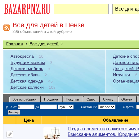
Все для детей в Пензе
296 объявлений в этой рубрике
›
›
Главная
Все для детей
Автокресла
Детские спо
10
Будущим мамам
Детское пит
2
Детская мебель
Для детей. 
»
Детская обувь
Игрушки
2
6
Детская одежда
Организация
46
Детские коляски
108
Все из рубрики
Продажа
Покупка
Сдаю
Сниму
Обмен
Цена от
до
Состояние
С фото
Цена
Объявление
Раздел совместно нажитого иму
Взыскание алиментов. Юридиче