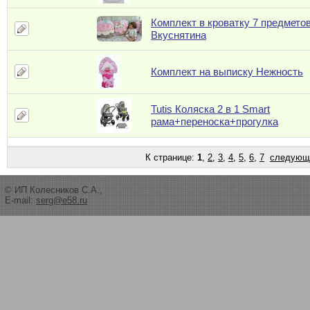
Комплект в кроватку 7 предмето
Вкуснятина
Комплект на выписку Нежность
Tutis Коляска 2 в 1 Smart
рама+переноска+прогулка
К странице:
1
,
2
,
3
,
4
,
5
,
6
,
7
следующ
© ИП Колесников С.А.,
E-mail:
serg@e58.ru