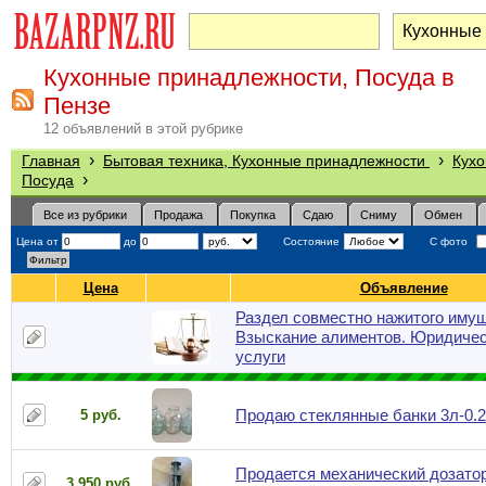
Кухонные принадлежности, Посуда в
Пензе
12 объявлений в этой рубрике
›
›
Главная
Бытовая техника, Кухонные принадлежности
Кухо
›
Посуда
Все из рубрики
Продажа
Покупка
Сдаю
Сниму
Обмен
Цена от
до
Состояние
С фото
Цена
Объявление
Раздел совместно нажитого имущ
Взыскание алиментов. Юридиче
услуги
Продаю стеклянные банки 3л-0.2
5 руб.
Продается механический дозато
3 950 руб.