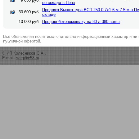
9 850 руб.
со склада в Пенз
Продажа Вышка-тура ВСП-250 0.7х1,6 м 7.5 м в Пен
30 600 руб.
складе
10 000 руб.
Продаю бетономешлку на 80 л 380 вольт
Все объявления носят исключительно информационный характер и ни 
публичной офертой.
© ИП Колесников С.А.,
E-mail:
serg@e58.ru