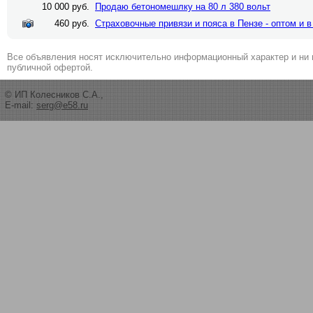
10 000 руб.
Продаю бетономешлку на 80 л 380 вольт
460 руб.
Страховочные привязи и пояса в Пензе - оптом и в
Все объявления носят исключительно информационный характер и ни 
публичной офертой.
© ИП Колесников С.А.,
E-mail:
serg@e58.ru