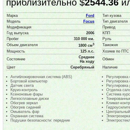
приблизительно $
2544.36
ил
Марка
Ford
Тип кузова
Модель
Focus
Тип двигателя
Модификация
Привод
Год выпуска
2006
КПП
Пробег
310 000 км.
Руль
3
Объем двигателя
Таможня
1800 см
Мощность
125 л.с.
Хозяев по ПТС
Среднее
Состояние
Обмен
На ходу
Цвет
Серебряный
Наличие
Антиблокировочная система (ABS)
Регулировка 
Бортовой компьютер
Регулировка 
Датчик света
Регулировка 
Круиз-контроль
Отделка сал
Ксеноновые фары
Система курс
Легкосплавные диски
Тонированны
Обогрев зеркал
Климат-конт
Обогрев сидений
Гидроусилит
Омыватель фар
Центральный
Охранная система
Электрозерк
Подушки безопасности: передние
Электростек