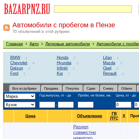
Автомобили с пробегом в Пензе
70 объявлений в этой рубрике
›
›
›
Главная
Авто
Легковые автомобили
Автомобили с пробе
BMW
Honda
Lifan
1
2
1
Chevrolet
Hyundai
Mazda
9
2
2
Datsun
Infiniti
Opel
2
1
3
Ford
Kia
Renault
2
7
4
Все из рубрики
Продажа
Покупка
Сдаю
Сниму
Обмен
Год выпуска, от - до
Пробег, не более, км.
Цена, от - до
-
-
ГВ
Цена
Объявление
Х
Про
ПТС
Раздел
совместно
нажитого