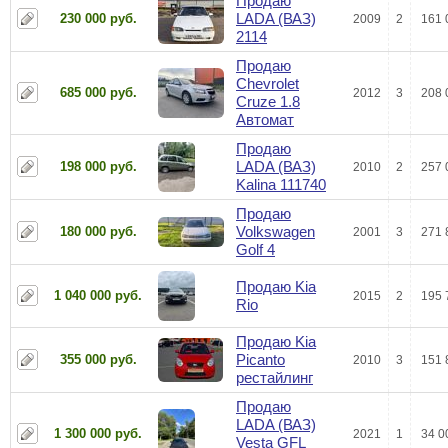
Продаю
LADA (ВАЗ)
230 000 руб.
2009
2
161 
2114
Продаю
Chevrolet
685 000 руб.
2012
3
208 
Cruze 1.8
Автомат
Продаю
LADA (ВАЗ)
198 000 руб.
2010
2
257 
Kalina 111740
Продаю
Volkswagen
180 000 руб.
2001
3
271 
Golf 4
Продаю Kia
1 040 000 руб.
2015
2
195 
Rio
Продаю Kia
Picanto
355 000 руб.
2010
3
151 
рестайлинг
Продаю
LADA (ВАЗ)
1 300 000 руб.
2021
1
34 0
Vesta GFL