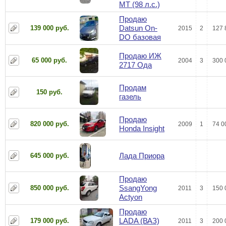
МТ (98 л.с.)
Продаю
Datsun On-
139 000 руб.
2015
2
127 
DO базовая
Продаю ИЖ
65 000 руб.
2004
3
300 
2717 Ода
Продам
150 руб.
газель
Продаю
820 000 руб.
2009
1
74 0
Honda Insight
Лада Приора
645 000 руб.
Продаю
SsangYong
850 000 руб.
2011
3
150 
Actyon
Продаю
LADA (ВАЗ)
179 000 руб.
2011
3
200 