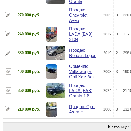
Granta
Продаю
Chevrolet
270 000 руб.
2005
3
320 
Aveo
Продаю
LADA (ВАЗ)
240 000 руб.
2012
3
115 
2104
Продаю
630 000 руб.
2019
2
298 
Renault Logan
Обменяю
Volkswagen
400 000 руб.
2003
3
190 
Golf Хетчбек
Продаю
LADA (ВАЗ)
850 000 руб.
2024
1
21 1
Granta 1.6
Продаю Opel
210 000 руб.
2006
3
132 
Astra Н
К странице: