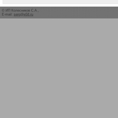
© ИП Колесников С.А.,
E-mail:
serg@e58.ru