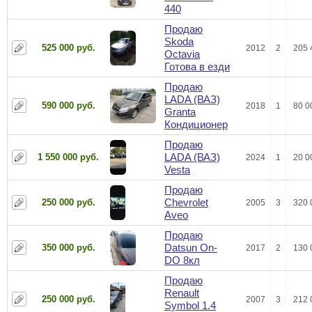
440
Продаю
Skoda
525 000 руб.
2012
2
205 
Octavia
Готова в езди
Продаю
LADA (ВАЗ)
590 000 руб.
2018
1
80 0
Granta
Кондиционер
Продаю
LADA (ВАЗ)
1 550 000 руб.
2024
1
20 0
Vesta
Продаю
Chevrolet
250 000 руб.
2005
3
320 
Aveo
Продаю
Datsun On-
350 000 руб.
2017
2
130 
DO 8кл
Продаю
Renault
250 000 руб.
2007
3
212 
Symbol 1.4