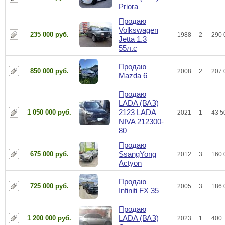
Priora
Продаю
Volkswagen
235 000 руб.
1988
2
290 
Jetta 1.3
55л.с
Продаю
850 000 руб.
2008
2
207 
Mazda 6
Продаю
LADA (ВАЗ)
2123 LADA
1 050 000 руб.
2021
1
43 5
NIVA 212300-
80
Продаю
SsangYong
675 000 руб.
2012
3
160 
Actyon
Продаю
725 000 руб.
2005
3
186 
Infiniti FX 35
Продаю
LADA (ВАЗ)
1 200 000 руб.
2023
1
400