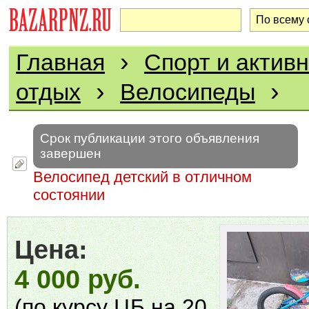
›
Главная
Спорт и актив
›
›
отдых
Велосипеды
Срок публикации этого объявления
завершен
Велосипед детский в отличном
состоянии
Цена:
4 000 руб.
(по курсу ЦБ на 20