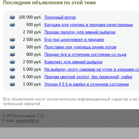
Последние объявления по этой теме
100 000 руб.
Лодочный мотор
500 руб.
Катушки для удилищ в продаже качествннные
2 700 руб.
Продаю палатку для зимней рыбалки
2 500 руб.
Бур под шуруповерт в продаже
500 руб.
Подставки под удилища одним лотом
800 руб.
Продаю бур в отличном состоянии со льда
2 500 руб.
Комплект для зимней рыбалки
5 000 руб.
На рыбалку охоту самовар на углях в хорошем с
5 000 руб.
Продам цветной эхолот, без проводной, лайки
1 000 руб.
Удочки 4 5 6 м карбон в отличном состоянии
Все объявления носят исключительно информационный характер и ни 
публичной офертой.
© ИП Колесников С.А.,
E-mail:
serg@e58.ru