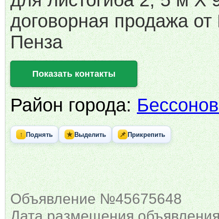
для листогиба 2, 5 м Х 
договорная продажа от
Пенза
Показать контакты
Район города:
Бессонов
↑
★
📌
Поднять
Выделить
Прикрепить
Объявление №45675648
Дата размещения объявления