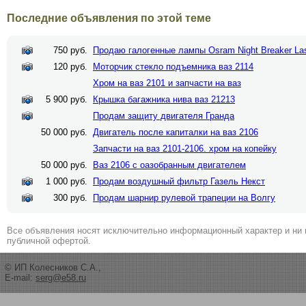
Последние объявления по этой теме
750 руб.
Продаю галогенные лампы Osram Night Breaker La
120 руб.
Моторчик стекло подъемника ваз 2114
Хром на ваз 2101 и запчасти на ваз
5 900 руб.
Крышка багажника нива ваз 21213
Продам защиту двигателя Гранда
50 000 руб.
Двигатель после капиталки на ваз 2106
Запчасти на ваз 2101-2106. хром на копейку
50 000 руб.
Ваз 2106 с оазобранным двигателем
1 000 руб.
Продам воздушный фильтр Газель Некст
300 руб.
Продам шарнир рулевой трапеции на Волгу
Все объявления носят исключительно информационный характер и ни 
публичной офертой.
© ИП Колесников С.А.,
E-mail:
serg@e58.ru