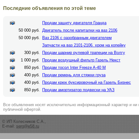
Последние объявления по этой теме
Продам защиту двигателя Гранда
50 000 руб.
Двигатель после капиталки на ваз 2106
50 000 руб.
Ваз 2106 с оазобранным двигателем
Запчасти на ваз 2101-2106. хром на копейку
300 руб.
Продам шарнир рулевой трапеции на Волгу
1 000 руб.
Продам воздушный фильтр Газель Некст
850 руб.
Продам тосол Inter Freeze A-40 M
400 руб.
Продам ремень для стяжки груза
400 руб.
Продам крюк буксировочный на Газель Бизнес
850 руб.
Продам амортизатор подвески на УАЗ
Все объявления носят исключительно информационный характер и ни 
публичной офертой.
© ИП Колесников С.А.,
E-mail:
serg@e58.ru