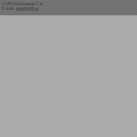
© ИП Колесников С.А.,
E-mail:
serg@e58.ru