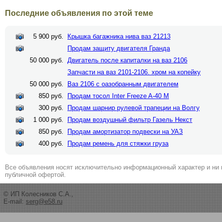
Последние объявления по этой теме
5 900 руб.
Крышка багажника нива ваз 21213
Продам защиту двигателя Гранда
50 000 руб.
Двигатель после капиталки на ваз 2106
Запчасти на ваз 2101-2106. хром на копейку
50 000 руб.
Ваз 2106 с оазобранным двигателем
850 руб.
Продам тосол Inter Freeze A-40 M
300 руб.
Продам шарнир рулевой трапеции на Волгу
1 000 руб.
Продам воздушный фильтр Газель Некст
850 руб.
Продам амортизатор подвески на УАЗ
400 руб.
Продам ремень для стяжки груза
Все объявления носят исключительно информационный характер и ни 
публичной офертой.
© ИП Колесников С.А.,
E-mail:
serg@e58.ru