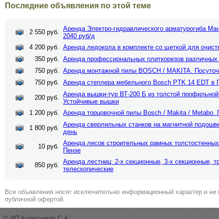
Последние объявления по этой теме
Аренда Электро-гидравлического арматурогиба Ман
2 550 руб.
2040 руб/д
4 200 руб.
Аренда ледокола в комплекте со щеткой для очистк
350 руб.
Аренда профессиональных плиткорезов различных
750 руб.
Аренда монтажной пилы BOSCH / MAKITA. Посуточ
750 руб.
Аренда степлера мебельного Bosch PTK 14 EDT в П
Аренда вышки-тур ВТ-200 Б из толстой профильной 
200 руб.
Устойчивые вышки
1 200 руб.
Аренда торцовочной пилы Bosch / Makita / Metabo. 
Аренда сверлильных станков на магнитной подошве 
1 800 руб.
день
Аренда лесов строительных рамных толстостенных 
10 руб.
Пензе
Аренда лестниц: 2-х секционные, 3-х секционные, 
850 руб.
телескопические
Все объявления носят исключительно информационный характер и ни 
публичной офертой.
© ИП Колесников С.А.,