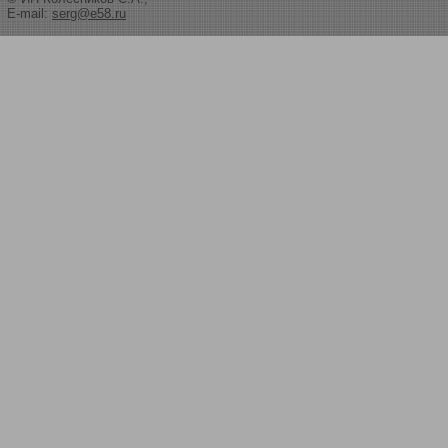
E-mail:
serg@e58.ru