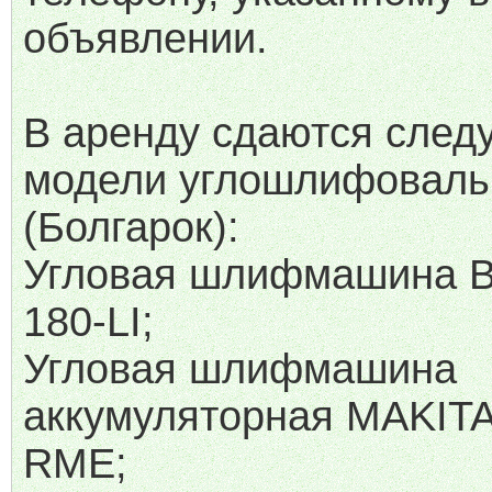
объявлении.
В аренду сдаются сле
модели углошлифовал
(Болгарок):
Угловая шлифмашина 
180-LI;
Угловая шлифмашина
аккумуляторная MAKIT
RME;