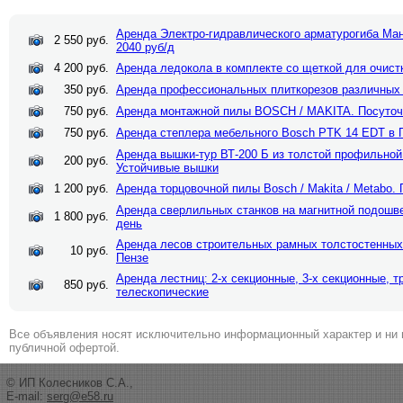
Аренда Электро-гидравлического арматурогиба Ман
2 550 руб.
2040 руб/д
4 200 руб.
Аренда ледокола в комплекте со щеткой для очистк
350 руб.
Аренда профессиональных плиткорезов различных
750 руб.
Аренда монтажной пилы BOSCH / MAKITA. Посуточ
750 руб.
Аренда степлера мебельного Bosch PTK 14 EDT в П
Аренда вышки-тур ВТ-200 Б из толстой профильной 
200 руб.
Устойчивые вышки
1 200 руб.
Аренда торцовочной пилы Bosch / Makita / Metabo. 
Аренда сверлильных станков на магнитной подошве 
1 800 руб.
день
Аренда лесов строительных рамных толстостенных 
10 руб.
Пензе
Аренда лестниц: 2-х секционные, 3-х секционные, 
850 руб.
телескопические
Все объявления носят исключительно информационный характер и ни 
публичной офертой.
© ИП Колесников С.А.,
E-mail:
serg@e58.ru