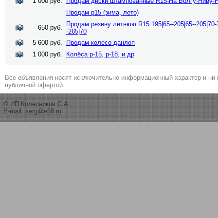
1 000 руб.
Продам диски штампованные R15-Ha Волгу-Ниву-
Продам р15 (зима, лето)
Продам резину летнюю R15 195|65--205|65--205|70-7
650 руб.
-265|70
5 600 руб.
Продам колесо данлоп
1 000 руб.
Колёса р-15, р-18, и др
Все объявления носят исключительно информационный характер и ни 
публичной офертой.
© ИП Колесников С.А.,
E-mail:
serg@e58.ru