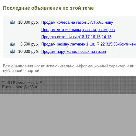
Последние объявления по этой теме
10 000 руб.
Продам колеса на газон ЗИЛ УАЗ ниву
Продам летние шины, разных размеров
Продаю авто шины р18,17,16,15,14.13
5 500 руб.
Продам резину летнюю 1 шт. R 22 315|35-Контине
10 000 руб.
Продам пару колес новых на газон
Все объявления носят исключительно информационный характер и ни 
публичной офертой.
© ИП Колесников С.А.,
E-mail:
serg@e58.ru