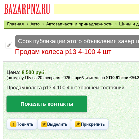
›
›
›
Главная
Авто
Автозапчасти и принадлежности
Шины и д
Срок публикации этого объявления завер
Продам колеса р13 4-100 4 шт
Цена:
8 500 руб.
(по курсу ЦБ на 20 февраля 2026 г. приблизительно $
110.91
или €
94.
Продам колеса р13 4-100 4 шт хорошем состоянии
Показать контакты
↑
★
📌
Поднять
Выделить
Прикрепить