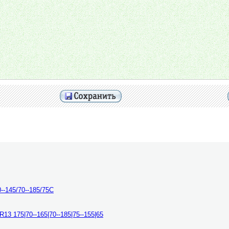
-145/70--185/75С
3 175|70--165|70--185|75--155|65