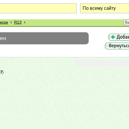
›
›
иски
R13
шен
27
)