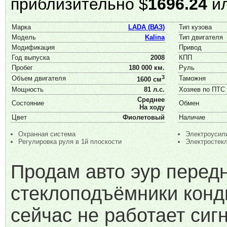
приблизительно $
1696.24
ил
Марка
LADA (ВАЗ)
Тип кузова
Модель
Kalina
Тип двигателя
Модификация
Привод
Год выпуска
2008
КПП
Пробег
180 000 км.
Руль
3
Объем двигателя
Таможня
1600 см
Мощность
81 л.с.
Хозяев по ПТС
Среднее
Состояние
Обмен
На ходу
Цвет
Фиолетовый
Наличие
Охранная система
Электроусил
Регулировка руля в 1й плоскости
Электростек
Продам авто эур перед
стеклоподъёмники кон
сейчас не работает сиг