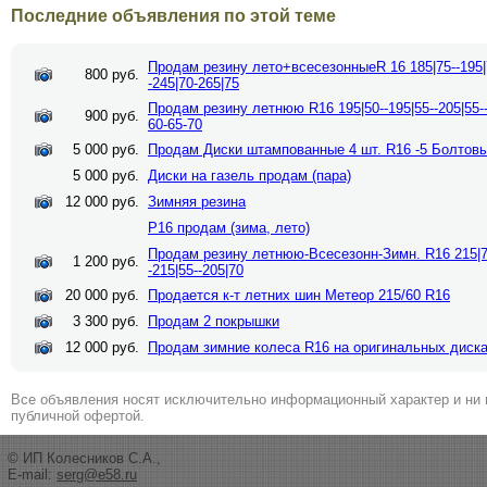
Последние объявления по этой теме
Продам резину лето+всесезонныеR 16 185|75--195|7
800 руб.
-245|70-265|75
Продам резину летнюю R16 195|50--195|55--205|55--2
900 руб.
60-65-70
5 000 руб.
Продам Диски штампованные 4 шт. R16 -5 Болтов
5 000 руб.
Диски на газель продам (пара)
12 000 руб.
Зимняя резина
Р16 продам (зима, лето)
Продам резину летнюю-Всесезонн-Зимн. R16 215|70-
1 200 руб.
-215|55--205|70
20 000 руб.
Продается к-т летних шин Метеор 215/60 R16
3 300 руб.
Продам 2 покрышки
12 000 руб.
Продам зимние колеса R16 на оригинальных диск
Все объявления носят исключительно информационный характер и ни 
публичной офертой.
© ИП Колесников С.А.,
E-mail:
serg@e58.ru