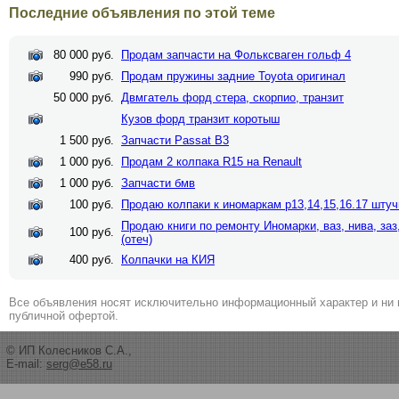
Последние объявления по этой теме
80 000 руб.
Продам запчасти на Фольксваген гольф 4
990 руб.
Продам пружины задние Toyota оригинал
50 000 руб.
Двмгатель форд стера, скорпио, транзит
Кузов форд транзит коротыш
1 500 руб.
Запчасти Passat B3
1 000 руб.
Продам 2 колпака R15 на Renault
1 000 руб.
Запчасти бмв
100 руб.
Продаю колпаки к иномаркам р13,14,15,16.17 шту
Продаю книги по ремонту Иномарки, ваз, нива, заз
100 руб.
(отеч)
400 руб.
Колпачки на КИЯ
Все объявления носят исключительно информационный характер и ни 
публичной офертой.
© ИП Колесников С.А.,
E-mail:
serg@e58.ru