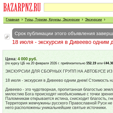
›
›
›
Главная
Туры, Туризм, Круизы, Экскурсии
Экскурсии
Срок публикации этого объявления завер
18 июля - экскурсия в Дивеево одним 
Цена:
4 000 руб.
(по курсу ЦБ на 20 февраля 2026 г. приблизительно $
52.19
или €
44.3
ЭКСКУРСИИ ДЛЯ СБОРНЫХ ГРУПП НА АВТОБУСЕ ИЗ
18 июля - экскурсия в Дивеево одним днем! Стоимость на 
Дивеево - это чудотворная, пропитанная благостью земл
милостию Бога происходят необъяснимые с точки зрения
Паломникам открывается истина, снисходит благость, г
Территория жемчужины русского Православной Руси не
него расположены уникальнейшие святые источники.