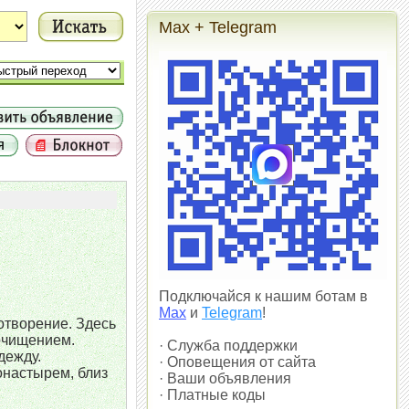
Max + Telegram
Подключайся к нашим ботам в
Max
и
Telegram
!
отворение. Здесь
 очищением.
· Служба поддержки
дежду.
· Оповещения от сайта
настырем, близ
· Ваши объявления
· Платные коды