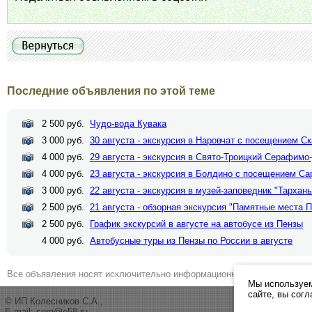
Последние объявления по этой теме
2 500 руб.
Чудо-вода Кувака
3 000 руб.
30 августа - экскурсия в Наровчат c посещением С
4 000 руб.
29 августа - экскурсия в Свято-Троицкий Серафим
4 000 руб.
23 августа - экскурсия в Болдино с посещением Са
3 000 руб.
22 августа - экскурсия в музей-заповедник "Тархан
2 500 руб.
21 августа - обзорная экскурсия "Памятные места 
2 500 руб.
График экскурсий в августе на автобусе из Пензы
4 000 руб.
Автобусные туры из Пензы по России в августе
Все объявления носят исключительно информационный характер и ни 
Мы используем
сайте, вы сог
© ИП Колесников С.А.,
E-mail:
serg@e58.ru