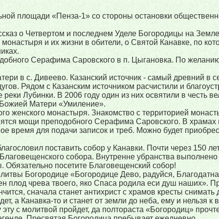
альной площади «Пенза-1» со стороны остановки общественн
ассказ о Четвертом и последнем Уделе Богородицы на Земл
онастыря и их жизни в обители, о Святой Канавке, по кот
иках.
одобного Серафима Саровского в п. Цыгановка. По желани
ери в с. Дивеево. Казанский источник - самый древний в с
угов. Рядом с Казанским источником расчистили и благоус
 реки Лубинки. В 2006 году один из них освятили в честь в
ны Божией Матери «Умиление».
о женского монастыря. Знакомство с территорией монаст
нятся мощи преподобного Серафима Саровского. В храмах 
е время для подачи записок и треб. Можно будет приобрес
гословил поставить собор у Канавки. Почти через 150 ле
 Благовещенского собора. Внутренне убранства выполнено 
ы. Обязательно посетите Благовещенский собор!
литвы Богородице «Богородице Дево, радуйся, Благодатна
ен плод чрева твоего, яко Спаса родила еси душ наших». П
чится, сначала станет антихрист с храмов кресты снимать
т, а Канавка-то и станет от земли до неба, ему и нельзя к 
у эту с молитвой пройдет, да полтораста «Богородиц» прочтет
о легенде, Пресвятая Богородица пребывает ежедневно.