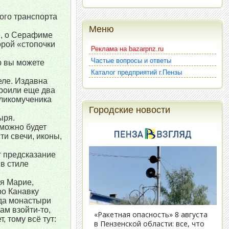
ого транспорта
Меню
е, о Серафиме
орой «стопочки
Реклама на bazarpnz.ru
Частые вопросы и ответы
ю вы можете
Каталог предприятий г.Пензы
еле. Издавна
троили еще два
еликомученика
Городские новости
ыря.
можно будет
ти свечи, иконы,
т предсказание
в стиле
я Марие,
ро Канавку
 да монастыри
вам взойти-то,
, тому всё тут: