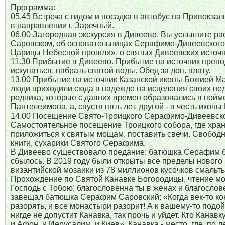
Программа:
05.45 Встреча с гидом и посадка в автобус на Привокз
в направлении г. Заречный.
06.00 Загородная экскурсия в Дивеево. Вы услышите р
Саровском, об основательницах Серафимо-Дивеевского м
Царицы Небесной прошли», о святых Дивеевских источн
11.30 Прибытие в Дивеево. Прибытие на источник преп
искупаться, набрать святой воды. Обед за доп. плату.
13.00 Прибытие на источник Казанской иконы Божией Мат
люди приходили сюда в надежде на исцеления своих нед
родника, которые с давних времен образовались в пойме
Пантелеимона, а, спустя пять лет, другой - в честь ико
14.00 Посещение Свято-Троицкого Серафимо-Дивеевског
Самостоятельное посещение Троицкого собора, где хра
приложиться к святым мощам, поставить свечи. Свободно
книги, сухарики Святого Серафима.
В Дивеево существовало предание: батюшка Серафим бла
сбылось. В 2019 году были открыты все пределы нового
византийской мозаики из 78 миллионов кусочков смальт
Прохождение по Святой Канавке Богородицы, чтение мо
Господь с Тобою; благословенна ты в женах и благослов
завещал батюшка Серафим Саровский: «Когда век-то кон
разорять, и все монастыри разорит! А к вашему-то подойде
нигде не допустит Канавка, так прочь и уйдет. Кто Канавк
и Афон, и Иерусалим, и Киев». Канавка - место, где, п