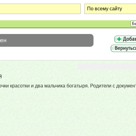
шен
5
)
очки красотки и два мальчика богатыря. Родители с докуме