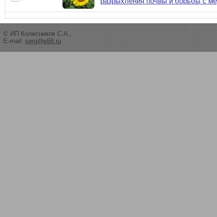
разрыхления почвы и борьбы с м
© ИП Колесников С.А.,
E-mail:
serg@e58.ru