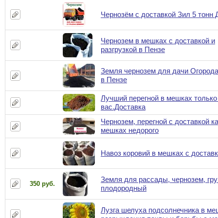
Чернозём с доставкой Зил 5 тонн
Чернозем в мешках с доставкой и
разгрузкой в Пензе
Земля чернозем для дачи Огорода
в Пензе
Лучший перегной в мешках только
вас.Доставка
Чернозем, перегной с доставкой к
мешках недорого
Навоз коровий в мешках с достав
Земля для рассады, чернозем, гру
350 руб.
плодородный
Лузга шелуха подсолнечника в ме