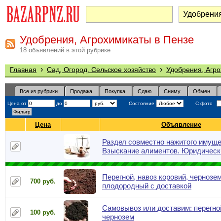
Удобрения, Агрохимикаты в Пензе
18 объявлений в этой рубрике
›
›
Главная
Сад, Огород, Сельское хозяйство
Удобрения, Агр
Все из рубрики
Продажа
Покупка
Сдаю
Сниму
Обмен
Цена от
до
Состояние
С фото
Цена
Объявление
Раздел совместно нажитого имуще
Взыскание алиментов. Юридическ
Перегной, навоз коровий, чернозе
700 руб.
плодородный с доставкой
Самовывоз или доставим: перегно
100 руб.
чернозем